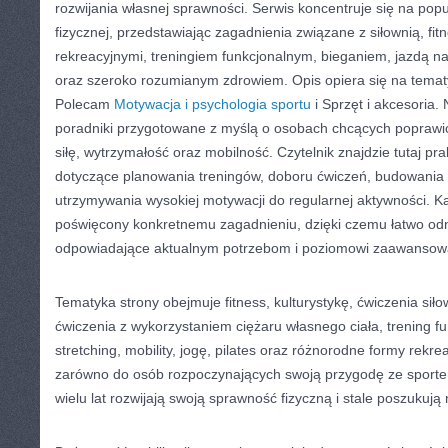
rozwijania własnej sprawności. Serwis koncentruje się na pop
fizycznej, przedstawiając zagadnienia związane z siłownią, fi
rekreacyjnymi, treningiem funkcjonalnym, bieganiem, jazdą na
oraz szeroko rozumianym zdrowiem. Opis opiera się na temat
Polecam
Motywacja i psychologia sportu
i Sprzęt i akcesoria.
poradniki przygotowane z myślą o osobach chcących poprawić
siłę, wytrzymałość oraz mobilność. Czytelnik znajdzie tutaj p
dotyczące planowania treningów, doboru ćwiczeń, budowani
utrzymywania wysokiej motywacji do regularnej aktywności. Ka
poświęcony konkretnemu zagadnieniu, dzięki czemu łatwo odn
odpowiadające aktualnym potrzebom i poziomowi zaawansow
Tematyka strony obejmuje fitness, kulturystykę, ćwiczenia sił
ćwiczenia z wykorzystaniem ciężaru własnego ciała, trening fu
stretching, mobility, jogę, pilates oraz różnorodne formy rekrea
zarówno do osób rozpoczynających swoją przygodę ze sportem,
wielu lat rozwijają swoją sprawność fizyczną i stale poszukują 