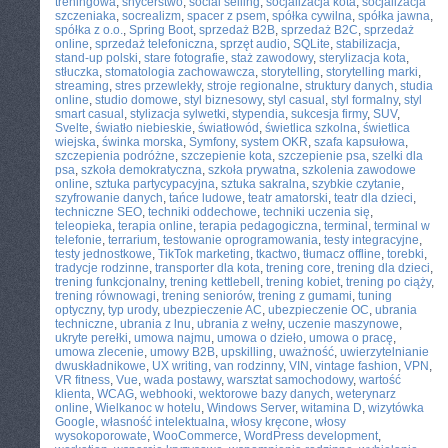
treningowa
,
snycerstwo
,
social selling
,
socjalizacja kota
,
socjalizacja
szczeniaka
,
socrealizm
,
spacer z psem
,
spółka cywilna
,
spółka jawna
,
spółka z o.o.
,
Spring Boot
,
sprzedaż B2B
,
sprzedaż B2C
,
sprzedaż
online
,
sprzedaż telefoniczna
,
sprzęt audio
,
SQLite
,
stabilizacja
,
stand-up polski
,
stare fotografie
,
staż zawodowy
,
sterylizacja kota
,
stłuczka
,
stomatologia zachowawcza
,
storytelling
,
storytelling marki
,
streaming
,
stres przewlekły
,
stroje regionalne
,
struktury danych
,
studia
online
,
studio domowe
,
styl biznesowy
,
styl casual
,
styl formalny
,
styl
smart casual
,
stylizacja sylwetki
,
stypendia
,
sukcesja firmy
,
SUV
,
Svelte
,
światło niebieskie
,
światłowód
,
świetlica szkolna
,
świetlica
wiejska
,
świnka morska
,
Symfony
,
system OKR
,
szafa kapsułowa
,
szczepienia podróżne
,
szczepienie kota
,
szczepienie psa
,
szelki dla
psa
,
szkoła demokratyczna
,
szkoła prywatna
,
szkolenia zawodowe
online
,
sztuka partycypacyjna
,
sztuka sakralna
,
szybkie czytanie
,
szyfrowanie danych
,
tańce ludowe
,
teatr amatorski
,
teatr dla dzieci
,
techniczne SEO
,
techniki oddechowe
,
techniki uczenia się
,
teleopieka
,
terapia online
,
terapia pedagogiczna
,
terminal
,
terminal w
telefonie
,
terrarium
,
testowanie oprogramowania
,
testy integracyjne
,
testy jednostkowe
,
TikTok marketing
,
tkactwo
,
tłumacz offline
,
torebki
,
tradycje rodzinne
,
transporter dla kota
,
trening core
,
trening dla dzieci
,
trening funkcjonalny
,
trening kettlebell
,
trening kobiet
,
trening po ciąży
,
trening równowagi
,
trening seniorów
,
trening z gumami
,
tuning
optyczny
,
typ urody
,
ubezpieczenie AC
,
ubezpieczenie OC
,
ubrania
techniczne
,
ubrania z lnu
,
ubrania z wełny
,
uczenie maszynowe
,
ukryte perełki
,
umowa najmu
,
umowa o dzieło
,
umowa o pracę
,
umowa zlecenie
,
umowy B2B
,
upskilling
,
uważność
,
uwierzytelnianie
dwuskładnikowe
,
UX writing
,
van rodzinny
,
VIN
,
vintage fashion
,
VPN
,
VR fitness
,
Vue
,
wada postawy
,
warsztat samochodowy
,
wartość
klienta
,
WCAG
,
webhooki
,
wektorowe bazy danych
,
weterynarz
online
,
Wielkanoc w hotelu
,
Windows Server
,
witamina D
,
wizytówka
Google
,
własność intelektualna
,
włosy kręcone
,
włosy
wysokoporowate
,
WooCommerce
,
WordPress development
,