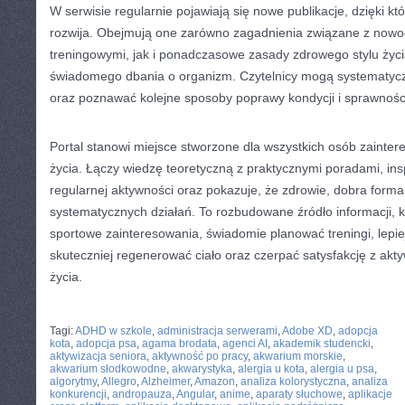
W serwisie regularnie pojawiają się nowe publikacje, dzięki kt
rozwija. Obejmują one zarówno zagadnienia związane z now
treningowymi, jak i ponadczasowe zasady zdrowego stylu życia
świadomego dbania o organizm. Czytelnicy mogą systematycz
oraz poznawać kolejne sposoby poprawy kondycji i sprawnośc
Portal stanowi miejsce stworzone dla wszystkich osób zaint
życia. Łączy wiedzę teoretyczną z praktycznymi poradami, in
regularnej aktywności oraz pokazuje, że zdrowie, dobra forma
systematycznych działań. To rozbudowane źródło informacji, 
sportowe zainteresowania, świadomie planować treningi, lepi
skuteczniej regenerować ciało oraz czerpać satysfakcję z akt
życia.
CATEGORIES:
TURYSTYKA, PODRÓŻE
Tagi:
ADHD w szkole
,
administracja serwerami
,
Adobe XD
,
adopcja
kota
,
adopcja psa
,
agama brodata
,
agenci AI
,
akademik studencki
,
aktywizacja seniora
,
aktywność po pracy
,
akwarium morskie
,
akwarium słodkowodne
,
akwarystyka
,
alergia u kota
,
alergia u psa
,
algorytmy
,
Allegro
,
Alzheimer
,
Amazon
,
analiza kolorystyczna
,
analiza
konkurencji
,
andropauza
,
Angular
,
anime
,
aparaty słuchowe
,
aplikacje