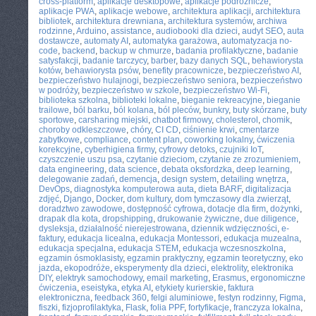
cross-platform
,
aplikacje desktopowe
,
aplikacje podróżnicze
,
aplikacje PWA
,
aplikacje webowe
,
architektura aplikacji
,
architektura
bibliotek
,
architektura drewniana
,
architektura systemów
,
archiwa
rodzinne
,
Arduino
,
assistance
,
audiobooki dla dzieci
,
audyt SEO
,
auta
dostawcze
,
automaty AI
,
automatyka garażowa
,
automatyzacja no-
code
,
backend
,
backup w chmurze
,
badania profilaktyczne
,
badanie
satysfakcji
,
badanie tarczycy
,
barber
,
bazy danych SQL
,
behawiorysta
kotów
,
behawiorysta psów
,
benefity pracownicze
,
bezpieczeństwo AI
,
bezpieczeństwo hulajnogi
,
bezpieczeństwo seniora
,
bezpieczeństwo
w podróży
,
bezpieczeństwo w szkole
,
bezpieczeństwo Wi-Fi
,
biblioteka szkolna
,
biblioteki lokalne
,
bieganie rekreacyjne
,
bieganie
trailowe
,
ból barku
,
ból kolana
,
ból pleców
,
bunkry
,
buty skórzane
,
buty
sportowe
,
carsharing miejski
,
chatbot firmowy
,
cholesterol
,
chomik
,
choroby odkleszczowe
,
chóry
,
CI CD
,
ciśnienie krwi
,
cmentarze
zabytkowe
,
compliance
,
content plan
,
coworking lokalny
,
ćwiczenia
korekcyjne
,
cyberhigiena firmy
,
cyfrowy detoks
,
czujniki IoT
,
czyszczenie uszu psa
,
czytanie dzieciom
,
czytanie ze zrozumieniem
,
data engineering
,
data science
,
debata oksfordzka
,
deep learning
,
delegowanie zadań
,
demencja
,
design system
,
detailing wnętrza
,
DevOps
,
diagnostyka komputerowa auta
,
dieta BARF
,
digitalizacja
zdjęć
,
Django
,
Docker
,
dom kultury
,
dom tymczasowy dla zwierząt
,
doradztwo zawodowe
,
dostępność cyfrowa
,
dotacje dla firm
,
dożynki
,
drapak dla kota
,
dropshipping
,
drukowanie żywiczne
,
due diligence
,
dysleksja
,
działalność nierejestrowana
,
dziennik wdzięczności
,
e-
faktury
,
edukacja licealna
,
edukacja Montessori
,
edukacja muzealna
,
edukacja specjalna
,
edukacja STEM
,
edukacja wczesnoszkolna
,
egzamin ósmoklasisty
,
egzamin praktyczny
,
egzamin teoretyczny
,
eko
jazda
,
ekopodróże
,
eksperymenty dla dzieci
,
elektrolity
,
elektronika
DIY
,
elektryk samochodowy
,
email marketing
,
Erasmus
,
ergonomiczne
ćwiczenia
,
eseistyka
,
etyka AI
,
etykiety kurierskie
,
faktura
elektroniczna
,
feedback 360
,
felgi aluminiowe
,
festyn rodzinny
,
Figma
,
fiszki
,
fizjoprofilaktyka
,
Flask
,
folia PPF
,
fortyfikacje
,
franczyza lokalna
,