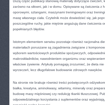
Dużą część publikacji stanowią materiały dotyczące ćwiczeń
zarówno na siłowni, jak i w domu. Opisywane są ćwiczenia z h
oporowymi, sztangami, maszynami treningowymi oraz treningi
masę własnego ciała. Czytelnik może dowiedzieć się, jak po
poszczególne ruchy, jakie mięśnie angażują dane ćwiczenia or
popełnianych błędów.
Istotnym elementem serwisu pozostaje również racjonalna di
materiałach poruszane są zagadnienia związane z komponow
wyborem wartościowych produktów spożywczych, odpowiedni
makroskładników, nawodnieniem organizmu oraz wspieraniem
właściwe żywienie. Artykuły pomagają zrozumieć, że dieta ni
wyrzeczeń, lecz długofalowe budowanie zdrowych nawyków.
Na stronie nie brakuje również treści poświęconych odżywk
białka, kreatyna, aminokwasy, witaminy, minerały oraz prepar
budowę masy mięśniowej czy redukcję tkanki tłuszczowej. Pub
odpowiedzialnego korzystania z suplementów oraz wyjaśniają