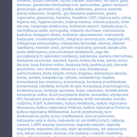
frontend
,
fryzury damskie
,
fryzury męskie
,
fulfillment
,
full stack
,
gady
domowe
,
garderoba minimalistyczna
,
garncarstwo
,
gekon lamparci
,
genealogia
,
geometria kół
,
grafika wektorowa
,
granice osobiste
,
granty kulturalne
,
GraphQL
,
gry fabularne papierowe
,
gwara
regionalna
,
gwarancja
,
hamulce
,
headless CMS
,
higiena jamy ustnej
,
higiena snu
,
higiena wzroku
,
historia lokalna
,
historia pojazdu
,
hotel
dla psa
,
hulajnoga elektryczna
,
hurtownie danych
,
hybryda plug-in
,
identyfikacja marki
,
ikonografia
,
implanty słuchowe
,
improwizacja
teatralna
,
Instagram Reels
,
instrukcje stanowiskowe
,
instrumenty
tradycyjne
,
insulinooporność
,
integracja sensoryczna
,
integracje API
,
inteligencja emocjonalna
,
inteligentny termostat
,
internat
,
internet
satelitarny
,
inwestor anioł
,
jarmark regionalny
,
jarmarki świąteczne
,
jazda defensywna
,
jednoosobowa działalność
,
joga dla
początkujących
,
kalendarz publikacji
,
kalistenika
,
kamera internetowa
,
kampanie sezonowe
,
kanarek
,
karma mokra dla kota
,
karma sucha
dla psa
,
kasa fiskalna online
,
kastracja kota
,
kastracja psa
,
kierunki
przyszłości
,
kino domowe
,
kleszcze u psa
,
klimatyzacja
samochodowa
,
kluby książki
,
kolizja drogowa
,
koloryzacja włosów
,
kombi
,
komiks
,
kompetencje cyfrowe
,
kompetencje miękkie
,
komunikacja bez przemocy
,
koncentracja
,
konkursy przedmiotowe
,
konserwacja zabytków
,
konsole do gier
,
konsultacja psychologiczna
,
konteneryzacja
,
kontuzje sportowe
,
kopie zapasowe
,
korekta tekstu
,
korepetycje online
,
koszt pozyskania klienta
,
kowalstwo artystyczne
,
KPI
,
kreatywne pisanie
,
kredyt obrotowy
,
królik miniaturka
,
kronika
rodzinna
,
KSeF
,
Kubernetes
,
kultura feedbacku
,
kultura regionalna
Mazowsza
,
kultura regionalna Podhala
,
kultura regionalna Pomorza
,
kultura regionalna Wielkopolski
,
kurnik przydomowy
,
kurs
doskonalenia jazdy
,
kursy certyfikowane
,
kury przydomowe
,
ładowanie auta w domu
,
ładowarki do aut elektrycznych
,
laktacja
,
Laravel
,
LARP
,
leasing samochodu
,
legendy miejskie
,
legendy
regionalne
,
legowisko dla psa
,
lejek sprzedażowy
,
lęk separacyjny
psa
,
lekcje muzealne
,
licencje
,
link building
,
LinkedIn marketing
,