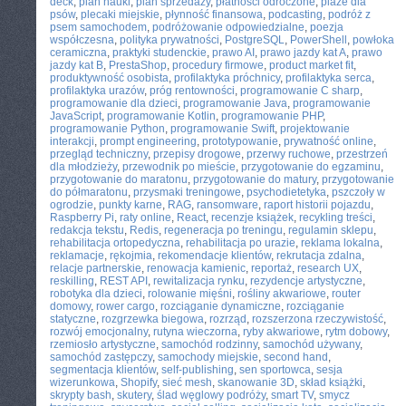
deck
,
plan nauki
,
plan sprzedaży
,
płatności odroczone
,
plaże dla
psów
,
plecaki miejskie
,
płynność finansowa
,
podcasting
,
podróż z
psem samochodem
,
podróżowanie odpowiedzialne
,
poezja
współczesna
,
polityka prywatności
,
PostgreSQL
,
PowerShell
,
powłoka
ceramiczna
,
praktyki studenckie
,
prawo AI
,
prawo jazdy kat A
,
prawo
jazdy kat B
,
PrestaShop
,
procedury firmowe
,
product market fit
,
produktywność osobista
,
profilaktyka próchnicy
,
profilaktyka serca
,
profilaktyka urazów
,
próg rentowności
,
programowanie C sharp
,
programowanie dla dzieci
,
programowanie Java
,
programowanie
JavaScript
,
programowanie Kotlin
,
programowanie PHP
,
programowanie Python
,
programowanie Swift
,
projektowanie
interakcji
,
prompt engineering
,
prototypowanie
,
prywatność online
,
przegląd techniczny
,
przepisy drogowe
,
przerwy ruchowe
,
przestrzeń
dla młodzieży
,
przewodnik po mieście
,
przygotowanie do egzaminu
,
przygotowanie do maratonu
,
przygotowanie do matury
,
przygotowanie
do półmaratonu
,
przysmaki treningowe
,
psychodietetyka
,
pszczoły w
ogrodzie
,
punkty karne
,
RAG
,
ransomware
,
raport historii pojazdu
,
Raspberry Pi
,
raty online
,
React
,
recenzje książek
,
recykling treści
,
redakcja tekstu
,
Redis
,
regeneracja po treningu
,
regulamin sklepu
,
rehabilitacja ortopedyczna
,
rehabilitacja po urazie
,
reklama lokalna
,
reklamacje
,
rękojmia
,
rekomendacje klientów
,
rekrutacja zdalna
,
relacje partnerskie
,
renowacja kamienic
,
reportaż
,
research UX
,
reskilling
,
REST API
,
rewitalizacja rynku
,
rezydencje artystyczne
,
robotyka dla dzieci
,
rolowanie mięśni
,
rośliny akwariowe
,
router
domowy
,
rower cargo
,
rozciąganie dynamiczne
,
rozciąganie
statyczne
,
rozgrzewka biegowa
,
rozrząd
,
rozszerzona rzeczywistość
,
rozwój emocjonalny
,
rutyna wieczorna
,
ryby akwariowe
,
rytm dobowy
,
rzemiosło artystyczne
,
samochód rodzinny
,
samochód używany
,
samochód zastępczy
,
samochody miejskie
,
second hand
,
segmentacja klientów
,
self-publishing
,
sen sportowca
,
sesja
wizerunkowa
,
Shopify
,
sieć mesh
,
skanowanie 3D
,
skład książki
,
skrypty bash
,
skutery
,
ślad węglowy podróży
,
smart TV
,
smycz