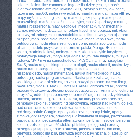
Linux
,
literatura faktu
,
literatura fantasy
,
literatura kryminalna
,
literatura
science fiction
,
live commerce
,
logopedia dziecięca
,
lojalność
klientów
,
lokalne atrakcje
,
lokalne SEO
,
lokalny biznes
,
low-code
,
lutowanie
,
macOS
,
malarstwo polskie
,
mandat
,
manga
,
mapa offline
,
mapy myśli
,
marketing lokalny
,
marketing szeptany
,
marketplace
,
marszobiegi
,
marża
,
masaż relaksacyjny
,
masaż sportowy
,
matura
,
matura rozszerzona
,
maty węchowe
,
mecenat kultury
,
mechanik
samochodowy
,
medytacja
,
menedżer haseł
,
menopauza
,
mikrobiom
jelitowy
,
mikrofony
,
mikroprzedsiębiorca
,
mikroserwisy
,
mniej znane
miejsca
,
mobilność ciała
,
moda ciążowa
,
moda kapsułowa
,
moda
outdoorowa
,
moda plus size
,
moda ślubna
,
moda sportowa
,
moda
uliczna
,
modele językowe
,
modernizm polski
,
MongoDB
,
montaż
wideo
,
morfologia krwi
,
motocykle miejskie
,
motocykle turystyczne
,
motoryzacja miejska
,
motywacja do nauki
,
murale miejskie
,
muzyka
ludowa
,
MVP
,
myjnia samochodowa
,
MySQL
,
naming
,
narzędzia
SaaS
,
nauka angielskiego
,
nauka biologii
,
nauka chemii
,
nauka fizyki
,
nauka francuskiego
,
nauka geografii
,
nauka historii
,
nauka
hiszpańskiego
,
nauka matematyki
,
nauka niemieckiego
,
nauka
polskiego
,
nauka programowania
,
Nauka przez zabawę
,
nauka
włoskiego
,
nawodnienie organizmu
,
nawyki poranne
,
nazwa firmy
,
newsletter
,
Node.js
,
NoSQL
,
notatki Cornell
,
obróbka zdjęć
,
obroża
przeciwkleszczowa
,
obsługa posprzedażowa
,
ochrona marki
,
ochrona
zabytków
,
oddech przeponowy
,
odporność organizmu
,
odzyskiwanie
danych
,
offboarding
,
okładka książki
,
okulary przeciwsłoneczne
,
olimpiady szkolne
,
onboarding pracownika
,
opieka nad kotem
,
opieka
nad psem
,
opieka okołoporodowa
,
opieka paliatywna
,
opiekun
rodzinny
,
opinie Google
,
opony całoroczne
,
opony letnie
,
opony
zimowe
,
orkiestry dęte
,
ortodoncja
,
oświetlenie studyjne
,
paczkomaty
,
papuga falista
,
pedagogika alternatywna
,
perfumy niszowe
,
persona
klienta
,
petsitter
,
pewność siebie
,
phishing
,
pielęgnacja brody
,
pielęgnacja łap
,
pielęgnacja obuwia
,
pierwsza pomoc dla kota
,
pierwsza pomoc dla psa
,
pierwsza pomoc psychiczna
,
pilates
,
pitch