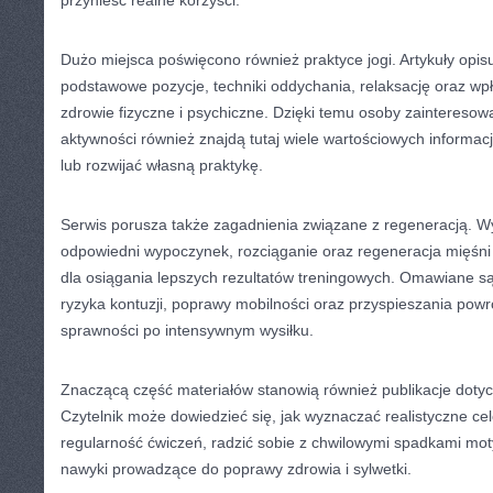
przynieść realne korzyści.
Dużo miejsca poświęcono również praktyce jogi. Artykuły opisuj
podstawowe pozycje, techniki oddychania, relaksację oraz wpł
zdrowie fizyczne i psychiczne. Dzięki temu osoby zaintereso
aktywności również znajdą tutaj wiele wartościowych informac
lub rozwijać własną praktykę.
Serwis porusza także zagadnienia związane z regeneracją. Wy
odpowiedni wypoczynek, rozciąganie oraz regeneracja mięśn
dla osiągania lepszych rezultatów treningowych. Omawiane s
ryzyka kontuzji, poprawy mobilności oraz przyspieszania pow
sprawności po intensywnym wysiłku.
Znaczącą część materiałów stanowią również publikacje doty
Czytelnik może dowiedzieć się, jak wyznaczać realistyczne c
regularność ćwiczeń, radzić sobie z chwilowymi spadkami mot
nawyki prowadzące do poprawy zdrowia i sylwetki.