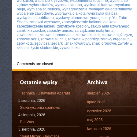
workation
,
wsparcie kryzysowe
,
wspomnienia rodzinne
,
wybielanie
zębów
,
wybór studiów
,
wycena startupu
,
wycinanki ludowe
,
wymiana
oleju
,
wymiana studencka
,
wynagrodzenia
,
wynajem długoterminowy
,
wypalenie zawodowe
,
wyprawka dla kota
,
wyprawka dla psa
,
wystąpienia publiczne
,
wystawy plenerowe
,
youngtimery
,
YouTube
Shorts
,
zabawki węchowe
,
zabezpieczenie balkonu dla kota
,
zabezpieczenie lakieru
,
zabytkowe kościoły
,
zakup auta używanego
,
zamki krzyżackie
,
zapachy unisex
,
zarządzanie małą firmą
,
zawieszenie
,
zdrowie hormonalne
,
zdrowie kobiet
,
zdrowie mężczyzn
,
zdrowie oczu
,
zdrowie słuchu
,
zdrowie w podróży
,
zdrowy kręgosłup
,
zęby kota
,
zęby psa
,
zegarki
,
znak towarowy
,
znaki drogowe
,
zwroty w
sklepie
,
życie studenckie
,
żywienie kur
Comments are closed.
Technika i Ustawienia Aparatu
sierpień 2026
5 sierpnia, 2026
lipiec 2026
Stowrzyszenia sportowe
czerwiec 2026
4 sierpnia, 2026
maj 2026
Dla Was
kwiecień 2026
3 sierpnia, 2026
Świat Muzyki Klasycznej