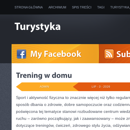
STRONA GŁÓWNA
ARCHIWUM
SPIS TREŚCI
TAGI
TURYSTYKA
ADMIN
LIP - 3 - 2026
Sport i aktywność fizyczna to znacznie więcej niż tylko regularn
sposób dbania o zdrowie, dobre samopoczucie oraz codzienną
poświęcona tej tematyce stanowi rozbudowane centrum wiedzy
ruchu – zarówno początkujący, jak i zaawansowany – może zn
dotyczące treningów, ćwiczeń, zdrowego stylu życia, odżywi