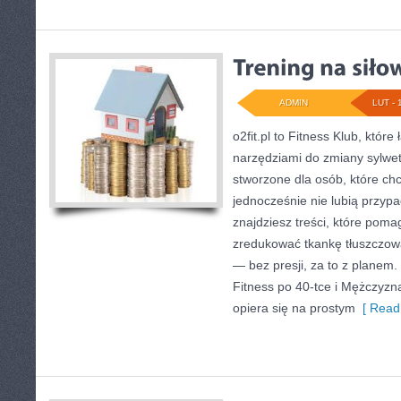
ADMIN
LUT - 
o2fit.pl to Fitness Klub, któr
narzędziami do zmiany sylwetki
stworzone dla osób, które ch
jednocześnie nie lubią przyp
znajdziesz treści, które poma
zredukować tkankę tłuszczow
— bez presji, za to z planem.
Fitness po 40-tce i Mężczyzna 
opiera się na prostym
[ Read