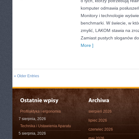
o tych, którzy potrzebują rea
komputer odmawia posłuszeńs
Monitory i technologie wyświet
benchmarki. W świecie, w któr
zmylić, LAKOM stawia na zroz
Zamiast pustych sloganów dos
More ]
« Older Entries
Profilaktyka i ergonomia
sierpień 2026
7 sierpnia, 2026
lipiec 2026
Technika i Ustawienia Aparatu
czerwiec 2026
5 sierpnia, 2026
maj 2026