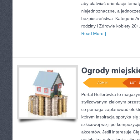
aby ułatwiać orientację temat
niejednoznaczne, a jednocześ
bezpieczeństwa. Kategorie An
rodziny i Zdrowie kobiety 20
Read More ]
ADMIN
LUT - 
Portal Hellerówka to magazy
stylizowanym zielonym przes
co pomaga zaplanować efekto
którym inspiracja spotyka się 
szkicowej wizji po kompozycj
akcentów. Jeśli interesuje Ci
rustykalna naturalność albo o