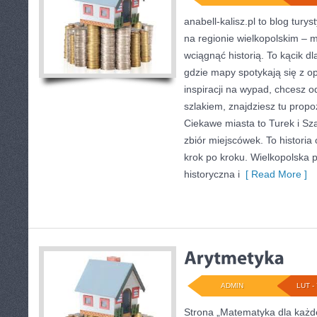
anabell-kalisz.pl to blog tur
na regionie wielkopolskim – mi
wciągnąć historią. To kącik d
gdzie mapy spotykają się z op
inspiracji na wypad, chcesz 
szlakiem, znajdziesz tu propo
Ciekawe miasta to Turek i Sza
zbiór miejscówek. To histor
krok po kroku. Wielkopolska p
historyczna i
[ Read More ]
ADMIN
LUT - 
Strona „Matematyka dla każde