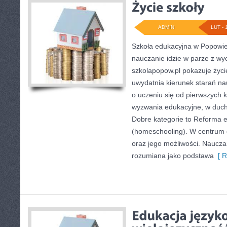
ADMIN
LUT - 
Szkoła edukacyjna w Popowie 
nauczanie idzie w parze z w
szkolapopow.pl pokazuje życi
uwydatnia kierunek starań nauc
o uczeniu się od pierwszych 
wyzwania edukacyjne, w duchu
Dobre kategorie to Reforma 
(homeschooling). W centrum d
oraz jego możliwości. Naucza
rozumiana jako podstawa
[ R