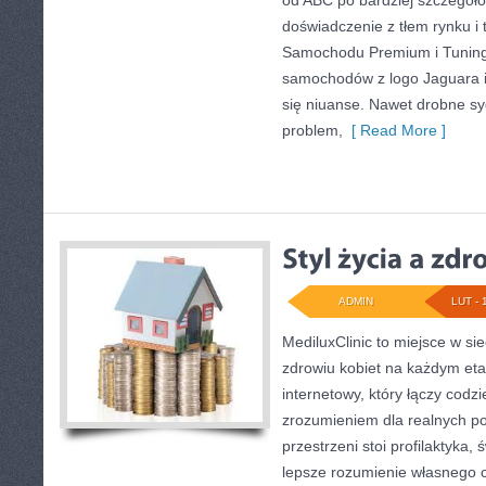
od ABC po bardziej szczegóło
doświadczenie z tłem rynku i
Samochodu Premium i Tunin
samochodów z logo Jaguara i
się niuanse. Nawet drobne sy
problem,
[ Read More ]
ADMIN
LUT - 
MediluxClinic to miejsce w si
zdrowiu kobiet na każdym etap
internetowy, który łączy codz
zrozumieniem dla realnych po
przestrzeni stoi profilaktyka
lepsze rozumienie własnego c