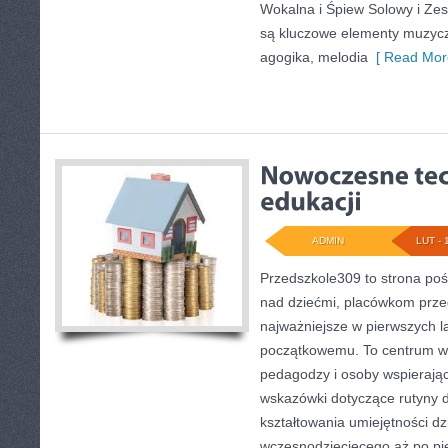
Wokalna i Śpiew Solowy i Ze
są kluczowe elementy muzycz
agogika, melodia
[ Read Mor
ADMIN
LUT - 
Przedszkole309 to strona po
nad dziećmi, placówkom prze
najważniejsze w pierwszych l
początkowemu. To centrum wi
pedagodzy i osoby wspierając
wskazówki dotyczące rutyny 
kształtowania umiejętności d
wczesnodziecięcego aż po pie