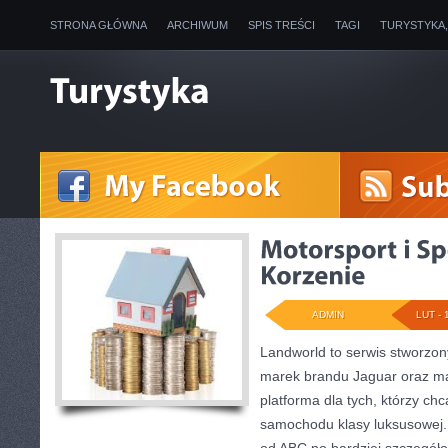
STRONA GŁÓWNA
ARCHIWUM
SPIS TREŚCI
TAGI
TURYSTYKA
ADMIN
LUT - 
Landworld to serwis stworzon
marek brandu Jaguar oraz ma
platforma dla tych, którzy ch
samochodu klasy luksusowej. 