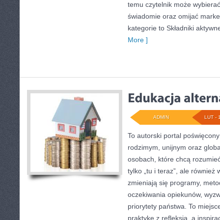
temu czytelnik może wybierać
świadomie oraz omijać marke
kategorie to Składniki aktywn
More ]
ADMIN
LUT - 
To autorski portal poświęcony
rodzimym, unijnym oraz globa
osobach, które chcą rozumieć 
tylko „tu i teraz”, ale równie
zmieniają się programy, meto
oczekiwania opiekunów, wyzw
priorytety państwa. To miejsc
praktykę z refleksją, a inspir