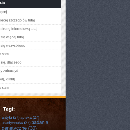
ięcej
ięcej szczegółów tutaj
stronę internetową tutaj
się więcej tutaj
się wszystkiego
o sam
się, dlaczego
by zobaczyć
aj, kliknij
o sam
antyki
(27)
apteka
(27)
badania
asertywność
(27)
genetyczne
(30)