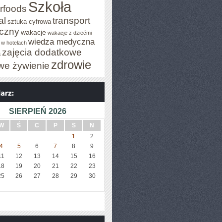
Szkoła
rfoods
al
transport
sztuka cyfrowa
iczny
wakacje
wakacje z dziećmi
wiedza medyczna
 w hotelach
zajęcia dodatkowe
a
zdrowie
we żywienie
SIERPIEŃ 2026
W
Ś
C
P
S
N
1
2
4
5
6
7
8
9
11
12
13
14
15
16
18
19
20
21
22
23
25
26
27
28
29
30