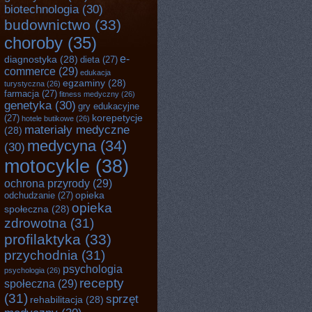
biotechnologia
(30)
budownictwo
(33)
choroby
(35)
e-
diagnostyka
(28)
dieta
(27)
commerce
(29)
edukacja
egzaminy
(28)
turystyczna
(26)
farmacja
(27)
fitness medyczny
(26)
genetyka
(30)
gry edukacyjne
(27)
korepetycje
hotele butikowe
(26)
materiały medyczne
(28)
medycyna
(34)
(30)
motocykle
(38)
ochrona przyrody
(29)
odchudzanie
(27)
opieka
opieka
społeczna
(28)
zdrowotna
(31)
profilaktyka
(33)
przychodnia
(31)
psychologia
psychologia
(26)
recepty
społeczna
(29)
(31)
sprzęt
rehabilitacja
(28)