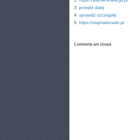
2.
https://suknie-kolekcja.pl
3.
przejdź dalej
4.
sprawdź szczegóły
5.
https://stajniadorado.pl
CATEGORIES:
TURYSTYKA, PODRÓŻE
Comments are closed.