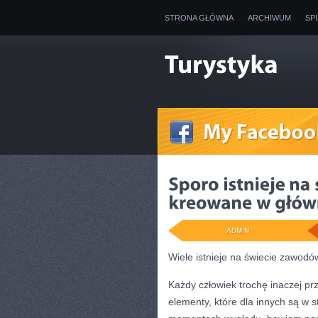
STRONA GŁÓWNA
ARCHIWUM
SP
ADMIN
Wiele istnieje na świecie zawodó
Każdy człowiek trochę inaczej p
elementy, które dla innych są w