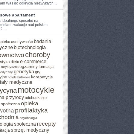
am ⁣Was do odkrycia ‍niezwykłych ...
sowe apartament
⁢ idealnego sposobu na
mniane wakacje nad polskim
 ...
badania
apteka
asertywność
yczne
biotechnologia
choroby
ownictwo
e-commerce
styka
dieta
egzaminy
farmacja
 turystyczna
genetyka
gry
medyczny
yjne
korepetycje
hotele butikowe
iały medyczne
motocykle
ycyna
na przyrody
odchudzanie
opieka
 społeczna
profilaktyka
wotna
chodnia
psychologia
recepty
ologia społeczna
sprzęt medyczny
itacja