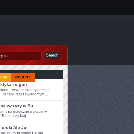
ULAR
RECENT
aktyka i ergon
oland – wszechstronny portal o
i, rehabilitacji i świadomym ...
zne wczasy w Bu
amy na magiczne wakacje w​
 Ten uroczy⁤ kraj‌ ...
 uroki Alp Jul
 miłośnicy przygód!​ Dzisiaj