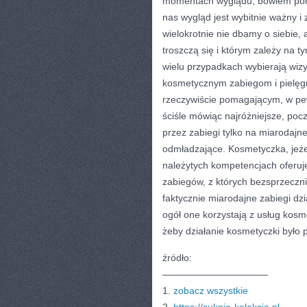
momentach wyglądu, bowiem pomim
nas wygląd jest wybitnie ważny 
wielokrotnie nie dbamy o siebie, 
troszczą się i którym zależy na t
wielu przypadkach wybierają wizy
kosmetycznym zabiegom i pielęg
rzeczywiście pomagającym, w pe
ściśle mówiąc najróżniejsze, poc
przez zabiegi tylko na miarodajne
odmładzające. Kosmetyczka, jeżel
należytych kompetencjach oferuj
zabiegów, z których bezsprzeczni
faktycznie miarodajne zabiegi dz
ogół one korzystają z usług kosm
żeby działanie kosmetyczki było
źródło:
———————————
1.
zobacz wszystkie