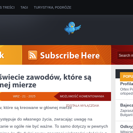
IS TREŚCI
TAGI
TURYSTYKA, PODRÓŻE
POP
Profil
Ortex P
ortopedi
SPORO
WRZ - 21 - 2025
MOŻLIWOŚĆ KOMENTOWANIA
Bajec
ISTNIEJE
ZOSTAŁA WYŁĄCZONA
w, które są kreowane w głównej mierze
Zaprasz
NA
Bułgarii!
rzystępuje do własnego życia, zwracając uwagę na
ŚWIECIE
 stanie w ogóle nie być ważne. To samo dotyczy w pewnych
Odkryj
ZAWODÓW,
Witajcie