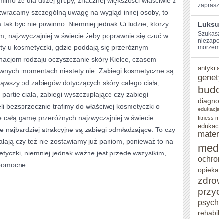
o że dla dużej grupy, znacznej większości właściwie z
zaprasz
i zwracamy szczególną uwagę na wygląd innej osoby, to
KTÓRE
a tak być nie powinno. Niemniej jednak Ci ludzie, którzy
Luksu
SĄ
Szukasz
ym, najzwyczajniej w świecie żeby poprawnie się czuć w
niezapo
KREOWANE
ty u kosmetyczki, gdzie poddają się przeróżnym
morzem?
W
nacjom rodzaju oczyszczanie skóry Kielce, czasem
antyki
wnych momentach niestety nie. Zabiegi kosmetyczne są
GŁÓWNEJ
genet
ząwszy od zabiegów dotyczących skóry całego ciała,
MIERZE
bud
 partie ciała, zabiegi wyszczuplające czy zabiegi
diagno
i bezsprzecznie trafimy do właściwej kosmetyczki o
edukacja
e całą gamę przeróżnych najzwyczajniej w świecie
fitness 
edukac
e najbardziej atrakcyjne są zabiegi odmładzające. To czy
mater
iałają czy też nie zostawiamy już paniom, ponieważ to na
med
etyczki, niemniej jednak ważne jest przede wszystkim,
ochro
 pomocne.
opieka
zdro
przy
psych
rehabil