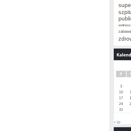
supe
szpit
publ
wellness
zabaw
zdro
P
3
10
17
24
31
« lip