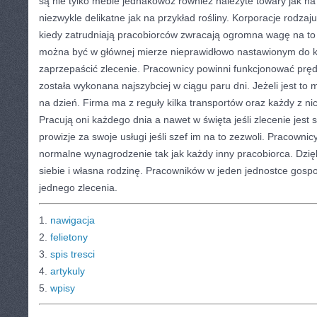
są nie tylko meble jednakowoż również należyte towary jak na
niezwykle delikatne jak na przykład rośliny. Korporacje rodza
kiedy zatrudniają pracobiorców zwracają ogromna wagę na to ja
można być w głównej mierze nieprawidłowo nastawionym do k
zaprzepaścić zlecenie. Pracownicy powinni funkcjonować pr
została wykonana najszybciej w ciągu paru dni. Jeżeli jest to 
na dzień. Firma ma z reguły kilka transportów oraz każdy z ni
Pracują oni każdego dnia a nawet w święta jeśli zlecenie jest
prowizje za swoje usługi jeśli szef im na to zezwoli. Pracowni
normalne wynagrodzenie tak jak każdy inny pracobiorca. Dzi
siebie i własna rodzinę. Pracowników w jeden jednostce gospod
jednego zlecenia.
1.
nawigacja
2.
felietony
3.
spis tresci
4.
artykuly
5.
wpisy
CATEGORIES:
TURYSTYKA, PODRÓŻE