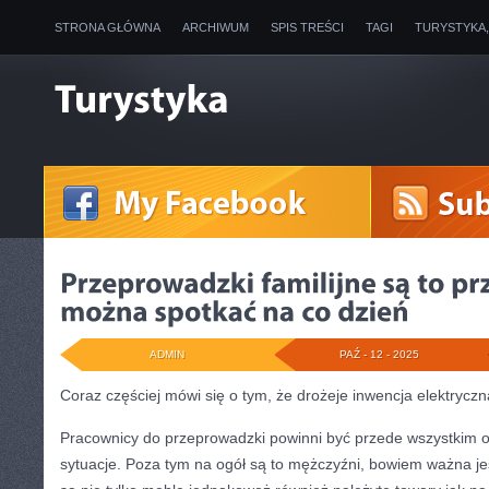
STRONA GŁÓWNA
ARCHIWUM
SPIS TREŚCI
TAGI
TURYSTYKA
ADMIN
PAŹ - 12 - 2025
Coraz częściej mówi się o tym, że drożeje inwencja elektryczn
Pracownicy do przeprowadzki powinni być przede wszystkim 
sytuacje. Poza tym na ogół są to mężczyźni, bowiem ważna jes