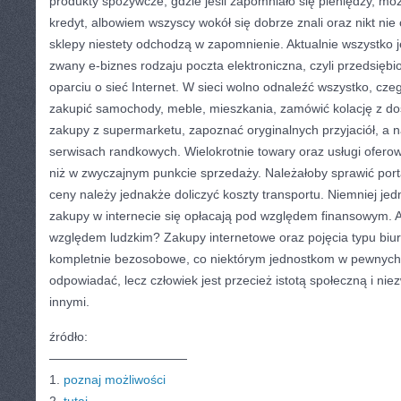
produkty spożywcze, gdzie jeśli zapomniało się pieniędzy, mo
kredyt, albowiem wszyscy wokół się dobrze znali oraz nikt nie
sklepy niestety odchodzą w zapomnienie. Aktualnie wszystko j
zwany e-biznes rodzaju poczta elektroniczna, czyli przedsię
oparciu o sieć Internet. W sieci wolno odnaleźć wszystko, cz
zakupić samochody, meble, mieszkania, zamówić kolację z d
zakupy z supermarketu, zapoznać oryginalnych przyjaciół, a 
serwisach randkowych. Wielokrotnie towary oraz usługi ofero
niż w zwyczajnym punkcie sprzedaży. Należałoby sprawić por
ceny należy jednakże doliczyć koszty transportu. Niemniej jedn
zakupy w internecie się opłacają pod względem finansowym. A
względem ludzkim? Zakupy internetowe oraz pojęcia typu biur
kompletnie bezosobowe, co niektórym jednostkom w pewny
odpowiadać, lecz człowiek jest przecież istotą społeczną i ni
innymi.
źródło:
———————————
1.
poznaj możliwości