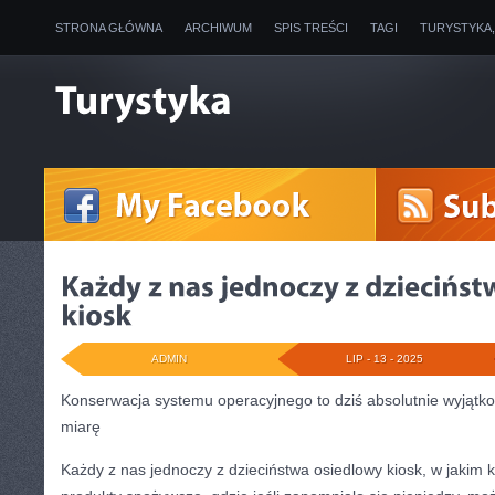
STRONA GŁÓWNA
ARCHIWUM
SPIS TREŚCI
TAGI
TURYSTYKA
ADMIN
LIP - 13 - 2025
Konserwacja systemu operacyjnego to dziś absolutnie wyjątk
miarę
Każdy z nas jednoczy z dzieciństwa osiedlowy kiosk, w jakim