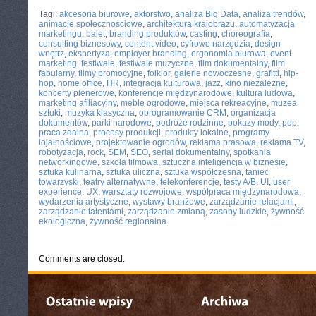
CATEGORIES:
TURYSTYKA, PODRÓŻE
Tagi:
akcesoria biurowe
,
aktorstwo
,
analiza Big Data
,
analiza trendów
,
animacje społecznościowe
,
architektura krajobrazu
,
automatyzacja
marketingu
,
balet
,
branding produktów
,
casting
,
choreografia
,
consulting biznesowy
,
content video
,
cyfrowe narzędzia
,
design
wnętrz
,
ekspertyza
,
employer branding
,
ergonomia biurowa
,
event
marketing
,
festiwale
,
festiwale muzyczne
,
film dokumentalny
,
film
fabularny
,
filmy promocyjne
,
folklor
,
galerie nowoczesne
,
grafitti
,
hip-
hop
,
home office
,
HR
,
integracja kulturowa
,
jazz
,
kino niezależne
,
koncerty plenerowe
,
konferencje międzynarodowe
,
kultura ludowa
,
marketing afiliacyjny
,
meble ogrodowe
,
miejsca rekreacyjne
,
muzea
sztuki
,
muzyka klasyczna
,
oprogramowanie CRM
,
organizacja
dokumentów
,
parki narodowe
,
podróże rodzinne
,
pokazy mody
,
pop
,
praca zdalna
,
procesy produkcji
,
produkty lokalne
,
programy
lojalnościowe
,
projektowanie ogrodów
,
reklama prasowa
,
reklama TV
,
robotyzacja
,
rock
,
SEM
,
SEO
,
serial dokumentalny
,
spotkania
networkingowe
,
szkoła filmowa
,
sztuczna inteligencja w biznesie
,
sztuka kulinarna
,
sztuka uliczna
,
sztuka współczesna
,
taniec
towarzyski
,
teatry alternatywne
,
telekonferencje
,
testy A/B
,
UI
,
user
experience
,
UX
,
warsztaty rozwojowe
,
współpraca międzynarodowa
,
wydarzenia artystyczne
,
wystawy branżowe
,
zarządzanie relacjami
,
zarządzanie talentami
,
zarządzanie zmianą
,
zasoby ludzkie
,
żywność
ekologiczna
,
żywność regionalna
Comments are closed.