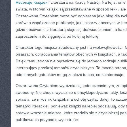
Recenzje Książek
i Literatura na Każdy Nastrój. Na tej stronie 
świata, w którym książki są przedstawiane w sposób lekki, ale
Oczarowana Czytaniem może być odbierana jako blog dla tych
zarówno współczesne publikacje, jak i pisarzy obecnych w lite
gdzie obcowanie z literaturą staje się doświadczeniem, a każ
zaproszeniem do sięgnięcia po kolejną lekturę.
Charakter tego miejsca zbudowany jest na wielowątkowości. M
pisarzach, opracowania tematów obecnych w książkach, a takż
Dzięki temu strona nie ogranicza się do jednego rodzaju publika
interesujący przekrój tematów czytelniczych. To mocna strona
odmiennych gatunków mogą znaleźć tu coś, co zainteresuje.
Oczarowana Czytaniem wyróżnia się jednocześnie tym, że opis
swobodny. Nie chodzi wyłącznie o encyklopedyczne fakty, lecz
sprawia, że miłośnik książek ma ochotę czytać dalej. To szc
tematyki literackiej, ponieważ książki najlepiej oddziałują, gd
sprawia wrażenie miejsca, które zrodziło się z czytelniczej pasj
publikowania przypadkowych treści.