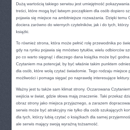
Dużą wartością takiego serwisu jest umiejętność pokazywania l
treści, które mogą być łatwym początkiem dla osób dopiero sz
pojawia się miejsce na ambitniejsze rozważania. Dzięki tem
dociera zarówno do wiernych czytelników, jak i do tych, któr
książki.
To również strona, która może pełnić rolę przewodnika po świe
gdy na rynku pojawia się mnóstwo tytułów, wielu odbiorców sz
po co warto sięgnąć i dlaczego dana książka może być godn
Czytaniem ma potencjał, by być właśnie takim punktem odni
dla osób, które wolą czytać świadomie. Tego rodzaju miejsce 
możliwości i pomaga sięgać po naprawdę interesujące lektury.
Ważny jest tu także sam klimat strony. Oczarowana Czytaniem 
wejścia w świat, gdzie słowa mają znaczenie. Taki przekaz dzi
obraz strony jako miejsca przyjaznego, a zarazem dopracowa
serwis może być atrakcyjny nie tylko dla osób szukających kon
dla tych, którzy lubią czytać o książkach dla samej przyjemnośc
ale serwis mający swoją wyraźną tożsamość.