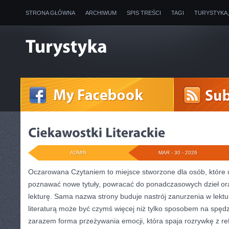
STRONA GŁÓWNA
ARCHIWUM
SPIS TREŚCI
TAGI
TURYSTYKA
ADMIN
MAR - 30 - 2026
Oczarowana Czytaniem to miejsce stworzone dla osób, które uw
poznawać nowe tytuły, powracać do ponadczasowych dzieł o
lekturę. Sama nazwa strony buduje nastrój zanurzenia w lektur
literaturą może być czymś więcej niż tylko sposobem na spęd
zarazem forma przeżywania emocji, która spaja rozrywkę z ref