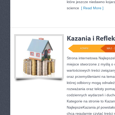
które jeszcze niedawno kojarzy
science
[ Read More ]
ADMIN
MAJ - 
Strona internetowa Najlepsz
miejsce stworzone z myślą o 
wartościowych treści związany
oraz przemyśleniami na temat
której odbiorcy mogą odnaleźć
rozważania oraz teksty pomag
codziennych wydarzeń i duc
Kategorie na stronie to Kazani
NajlepszeKazania.pl powstało
chcą regularnie czytać treści