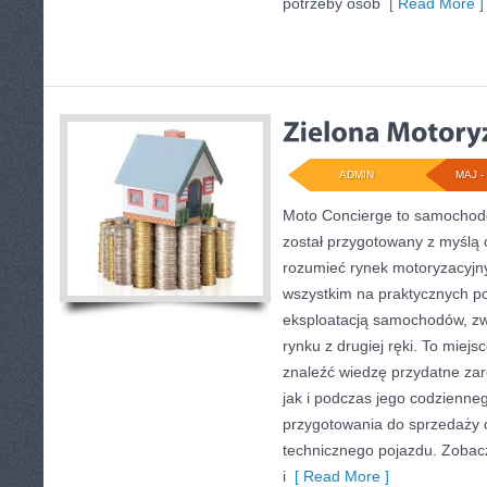
potrzeby osób
[ Read More ]
ADMIN
MAJ - 
Moto Concierge to samochodo
został przygotowany z myślą 
rozumieć rynek motoryzacyjny
wszystkim na praktycznych p
eksploatacją samochodów, zw
rynku z drugiej ręki. To miejs
znaleźć wiedzę przydatne za
jak i podczas jego codzienne
przygotowania do sprzedaży 
technicznego pojazdu. Zobacz
i
[ Read More ]