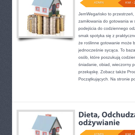
ADMIN
KWI - 
JemWegańsko to przestrzeń, 
zamiłowania do gotowania w 
podejścia do codziennego odży
smak spotyka się z praktyczno
że roślinne gotowanie może b
jednocześnie sycąca. To baz
osób, które poszukują codzi
śniadanie, obiad, wieczorny p
przekąskę. Zobacz także Produ
Początkujących. Na stronie p
ADMIN
KWI - 