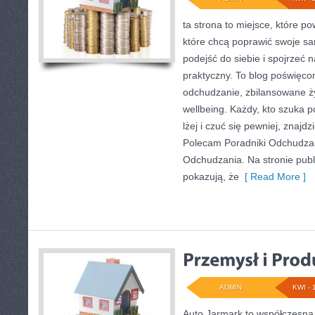
ta strona to miejsce, które p
które chcą poprawić swoje s
podejść do siebie i spojrzeć 
praktyczny. To blog poświęco
odchudzanie, zbilansowane ży
wellbeing. Każdy, kto szuka p
lżej i czuć się pewniej, znaj
Polecam Poradniki Odchudzan
Odchudzania. Na stronie publ
pokazują, że
[ Read More ]
ADMIN
KWI - 
Auto Jarmark to współczesna 