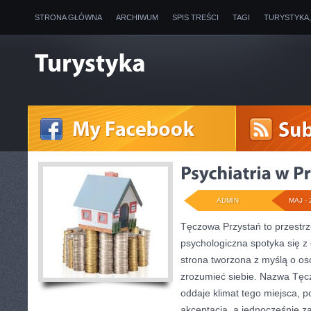
STRONA GŁÓWNA
ARCHIWUM
SPIS TREŚCI
TAGI
TURYSTYKA
ADMIN
MAJ - 
Tęczowa Przystań to przestr
psychologiczna spotyka się z 
strona tworzona z myślą o oso
zrozumieć siebie. Nazwa Tęc
oddaje klimat tego miejsca, p
akceptacją, a jednocześnie z