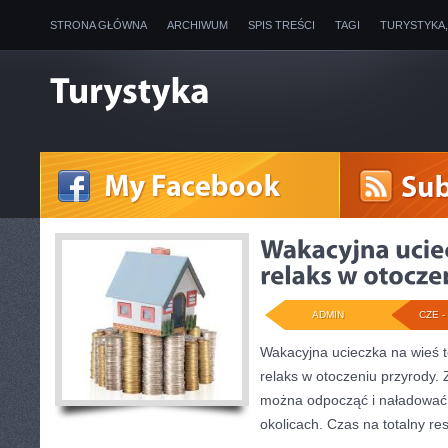
STRONA GŁÓWNA
ARCHIWUM
SPIS TREŚCI
TAGI
TURYSTYKA
ADMIN
CZE - 
Wakacyjna ucieczka na wieś 
relaks w otoczeniu przyrody. 
można odpocząć i naładować 
okolicach. Czas na totalny res