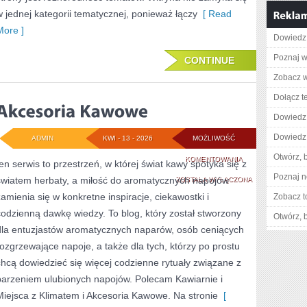
w jednej kategorii tematycznej, ponieważ łączy
[ Read
More ]
Dowiedz 
Poznaj w
CONTINUE
Zobacz w
Dołącz t
Dowiedz 
Dowiedz 
ADMIN
KWI - 13 - 2026
MOŻLIWOŚĆ
Otwórz, 
AKCESORIA
KOMENTOWANIA
ten serwis to przestrzeń, w której świat kawy spotyka się z
Poznaj n
światem herbaty, a miłość do aromatycznych napojów
KAWOWE
ZOSTAŁA WYŁĄCZONA
zamienia się w konkretne inspiracje, ciekawostki i
Zobacz t
codzienną dawkę wiedzy. To blog, który został stworzony
Otwórz, 
dla entuzjastów aromatycznych naparów, osób ceniących
rozgrzewające napoje, a także dla tych, którzy po prostu
chcą dowiedzieć się więcej codzienne rytuały związane z
parzeniem ulubionych napojów. Polecam Kawiarnie i
Miejsca z Klimatem i Akcesoria Kawowe. Na stronie
[