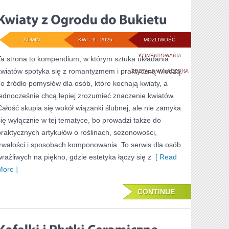
ADMIN
KWI - 9 - 2026
MOŻLIWOŚĆ
KWIATY
KOMENTOWANIA
Ta strona to kompendium, w którym sztuka układania
kwiatów spotyka się z romantyzmem i praktyczną wiedzą.
Z
ZOSTAŁA WYŁĄCZONA
To źródło pomysłów dla osób, które kochają kwiaty, a
OGRODU
jednocześnie chcą lepiej zrozumieć znaczenie kwiatów.
DO
Całość skupia się wokół wiązanki ślubnej, ale nie zamyka
BUKIETU
się wyłącznie w tej tematyce, bo prowadzi także do
praktycznych artykułów o roślinach, sezonowości,
trwałości i sposobach komponowania. To serwis dla osób
wrażliwych na piękno, gdzie estetyka łączy się z
[ Read
More ]
CONTINUE