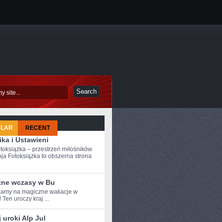
ULAR
RECENT
ka i Ustawieni
toksiążka – przestrzeń miłośników
ja Fotoksiążka to obszerna strona
zne wczasy w Bu
amy na magiczne wakacje w​
 Ten uroczy⁤ kraj‌ ...
 uroki Alp Jul