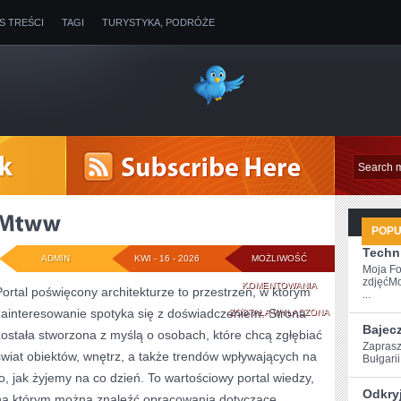
IS TREŚCI
TAGI
TURYSTYKA, PODRÓŻE
POP
Techni
ADMIN
KWI - 16 - 2026
MOŻLIWOŚĆ
Moja Fo
zdjęćMo
MTWW
KOMENTOWANIA
Portal poświęcony architekturze to przestrzeń, w którym
...
zainteresowanie spotyka się z doświadczeniem. Strona
ZOSTAŁA WYŁĄCZONA
Bajec
została stworzona z myślą o osobach, które chcą zgłębiać
Zaprasz
świat obiektów, wnętrz, a także trendów wpływających na
Bułgarii!
to, jak żyjemy na co dzień. To wartościowy portal wiedzy,
Odkryj
na którym można znaleźć opracowania dotyczące