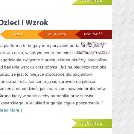
CONTINUE
ADMIN
KWI - 9 - 2026
MOŻLIWOŚĆ
DZIECI
KOMENTOWANIA
Ta platforma to bogaty merytorycznie portal poświęcony
zdrowiu oczu, w którym centralne miejsce zajmują
I
ZOSTAŁA WYŁĄCZONA
zagadnienia związane z pracą lekarza okulisty, specjalisty
WZROK
od badania wzroku oraz optyka. Już na pierwszy rzut oka
widać, że jest to miejsce stworzone dla pacjentów,
ponieważ treści koncentrują się zarówno na jakości
widzenia na co dzień, jak i na rozpoznawaniu problemów.
Strona łączy w sobie cechy poradnika oraz serwisu
eksperckiego, a jej układ sugeruje ciągłe poszerzanie
[
Read More ]
CONTINUE