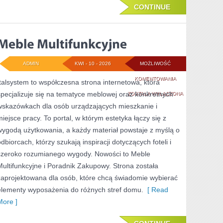
CONTINUE
ADMIN
KWI - 10 - 2026
MOŻLIWOŚĆ
MEBLE
KOMENTOWANIA
Italsystem to współczesna strona internetowa, która
specjalizuje się na tematyce meblowej oraz konkretnych
MULTIFUNKCYJNE
ZOSTAŁA WYŁĄCZONA
wskazówkach dla osób urządzających mieszkanie i
miejsce pracy. To portal, w którym estetyka łączy się z
wygodą użytkowania, a każdy materiał powstaje z myślą o
odbiorcach, którzy szukają inspiracji dotyczących foteli i
szeroko rozumianego wygody. Nowości to Meble
Multifunkcyjne i Poradnik Zakupowy. Strona została
zaprojektowana dla osób, które chcą świadomie wybierać
elementy wyposażenia do różnych stref domu.
[ Read
More ]