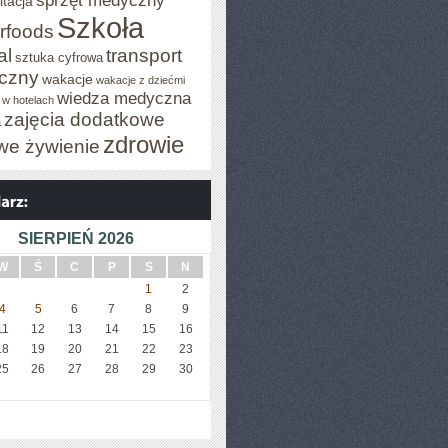
sprzęt medyczny
itacja
Szkoła
rfoods
al
transport
sztuka cyfrowa
iczny
wakacje
wakacje z dziećmi
wiedza medyczna
 w hotelach
zajęcia dodatkowe
a
zdrowie
we żywienie
SIERPIEŃ 2026
W
Ś
C
P
S
N
1
2
4
5
6
7
8
9
11
12
13
14
15
16
18
19
20
21
22
23
25
26
27
28
29
30