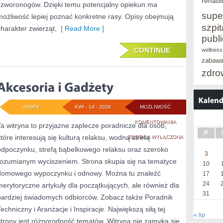
rehabil
czworonogów. Dzięki temu potencjalny opiekun ma
supe
możliwość lepiej poznać konkretne rasy. Opisy obejmują
szpit
charakter zwierząt,
[ Read More ]
publ
CONTINUE
wellness
zabaw
zdro
ADMIN
KWI - 14 - 2026
MOŻLIWOŚĆ
AKCESORIA
KOMENTOWANIA
Ta witryna to przyjazne zaplecze poradnicze dla osób,
P
które interesują się kulturą relaksu, wodną strefą
I
ZOSTAŁA WYŁĄCZONA
odpoczynku, strefą bąbelkowego relaksu oraz szeroko
GADŻETY
3
rozumianym wyciszeniem. Strona skupia się na tematyce
10
domowego wypoczynku i odnowy. Można tu znaleźć
17
24
merytoryczne artykuły dla początkujących, ale również dla
31
bardziej świadomych odbiorców. Zobacz także Poradnik
Techniczny i Aranżacje i Inspiracje. Największą siłą tej
« lip
strony jest różnorodność tematów. Witryna nie zamyka się