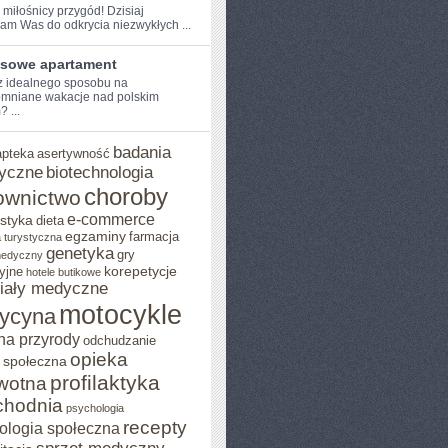
 miłośnicy przygód!​ Dzisiaj
am ⁣Was do odkrycia ‍niezwykłych ...
sowe apartament
⁢ idealnego sposobu na
mniane wakacje nad polskim
 ...
badania
apteka
asertywność
yczne
biotechnologia
choroby
ownictwo
e-commerce
styka
dieta
egzaminy
farmacja
 turystyczna
genetyka
gry
medyczny
yjne
korepetycje
hotele butikowe
iały medyczne
motocykle
ycyna
na przyrody
odchudzanie
opieka
 społeczna
profilaktyka
wotna
chodnia
psychologia
recepty
ologia społeczna