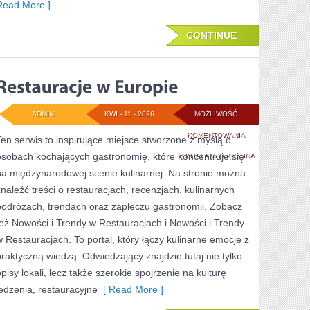
Read More ]
CONTINUE
ADMIN
KWI - 11 - 2026
MOŻLIWOŚĆ
RESTAURACJE
KOMENTOWANIA
Ten serwis to inspirujące miejsce stworzone z myślą o
osobach kochających gastronomię, które koncentruje się
W
ZOSTAŁA WYŁĄCZONA
na międzynarodowej scenie kulinarnej. Na stronie można
EUROPIE
znaleźć treści o restauracjach, recenzjach, kulinarnych
podróżach, trendach oraz zapleczu gastronomii. Zobacz
też Nowości i Trendy w Restauracjach i Nowości i Trendy
w Restauracjach. To portal, który łączy kulinarne emocje z
praktyczną wiedzą. Odwiedzający znajdzie tutaj nie tylko
opisy lokali, lecz także szerokie spojrzenie na kulturę
jedzenia, restauracyjne
[ Read More ]