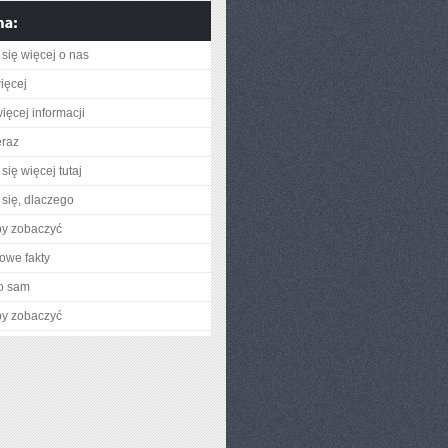
się więcej o nas
ięcej
ięcej informacji
eraz
się więcej tutaj
się, dlaczego
by zobaczyć
owe fakty
o sam
by zobaczyć