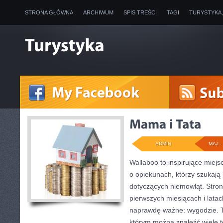
STRONA GŁÓWNA
ARCHIWUM
SPIS TREŚCI
TAGI
TURYSTYKA
ADMIN
MAJ - 
Wallaboo to inspirujące miejs
o opiekunach, którzy szukaj
dotyczących niemowląt. Stron
pierwszych miesiącach i latac
naprawdę ważne: wygodzie. T
którym można znaleźć wiele 