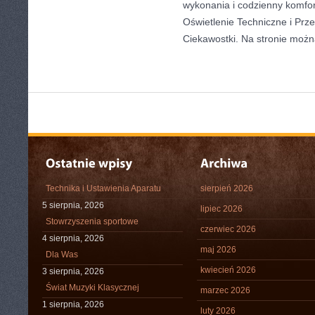
wykonania i codzienny komfo
Oświetlenie Techniczne i Prze
Ciekawostki. Na stronie moż
Technika i Ustawienia Aparatu
sierpień 2026
5 sierpnia, 2026
lipiec 2026
Stowrzyszenia sportowe
czerwiec 2026
4 sierpnia, 2026
maj 2026
Dla Was
kwiecień 2026
3 sierpnia, 2026
Świat Muzyki Klasycznej
marzec 2026
1 sierpnia, 2026
luty 2026