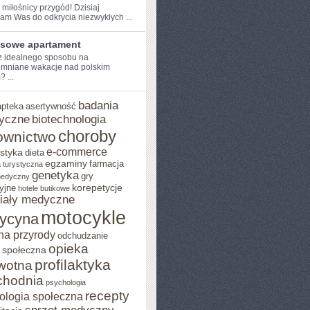
 miłośnicy przygód!​ Dzisiaj
am ⁣Was do odkrycia ‍niezwykłych ...
sowe apartament
⁢ idealnego sposobu na
mniane wakacje nad polskim
 ...
badania
apteka
asertywność
yczne
biotechnologia
choroby
ownictwo
e-commerce
styka
dieta
egzaminy
farmacja
 turystyczna
genetyka
gry
medyczny
yjne
korepetycje
hotele butikowe
iały medyczne
motocykle
ycyna
na przyrody
odchudzanie
opieka
 społeczna
profilaktyka
wotna
chodnia
psychologia
recepty
ologia społeczna