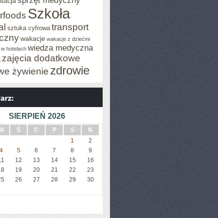
sprzęt medyczny
itacja
Szkoła
rfoods
al
transport
sztuka cyfrowa
iczny
wakacje
wakacje z dziećmi
wiedza medyczna
 w hotelach
zajęcia dodatkowe
a
zdrowie
we żywienie
SIERPIEŃ 2026
W
Ś
C
P
S
N
1
2
4
5
6
7
8
9
11
12
13
14
15
16
18
19
20
21
22
23
25
26
27
28
29
30