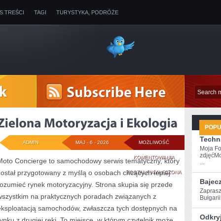
IS TREŚCI
TAGI
TURYSTYKA, PODRÓŻE
POP
Techni
ADMIN
MAJ - 6 - 2026
MOŻLIWOŚĆ
Moja Fo
zdjęćMo
ZIELONA
KOMENTOWANIA
Moto Concierge to samochodowy serwis tematyczny, który
...
został przygotowany z myślą o osobach chcących lepiej
MOTORYZACJA
ZOSTAŁA WYŁĄCZONA
Bajec
rozumieć rynek motoryzacyjny. Strona skupia się przede
I
Zaprasz
wszystkim na praktycznych poradach związanych z
Bułgarii!
EKOLOGIA
eksploatacją samochodów, zwłaszcza tych dostępnych na
Odkryj
rynku z drugiej ręki. To miejsce, w którym czytelnik może