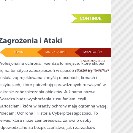
CONTINUE
ADMIN
MAJ - 1 - 2026
MOŻLIWOŚĆ
ZAGROŻENIA
KOMENTOWANIA
Profesjonalna ochrona Twierdza to miejsce, które skupia
się na tematyce zabezpieczeń w sposób rzeczowy. Strona
I
ZOSTAŁA WYŁĄCZONA
została zaprojektowana z myślą o osobach, firmach i
ATAKI
instytucjach, które potrzebują sprawdzonych rozwiązań w
zakresie zabezpieczenia obiektów. Już sama nazwa
Twierdza budzi wyobrażenia z zaufaniem, czyli
wartościami, które w branży ochrony mają ogromną wagę.
Polecam: Ochrona i Historia Cyberprzestępczości. To
serwis, która może zainteresować zarówno osoby
odpowiedzialne za bezpieczeństwo, jak i zarządców