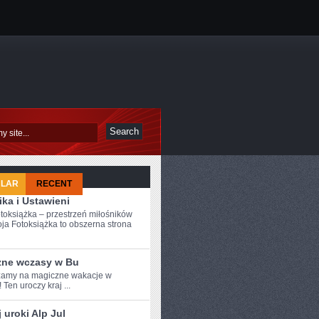
ULAR
RECENT
ka i Ustawieni
toksiążka – przestrzeń miłośników
ja Fotoksiążka to obszerna strona
zne wczasy w Bu
amy na magiczne wakacje w​
 Ten uroczy⁤ kraj‌ ...
 uroki Alp Jul