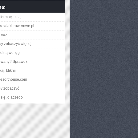
formacji tutaj
ww.szlaki-rowerowe.pl
teraz
aby zobaczyć więcej
ełną wersję
gowany? Sprawdź
aj, kliknij
heresorthouse.com
by zobaczyć
się, dlaczego