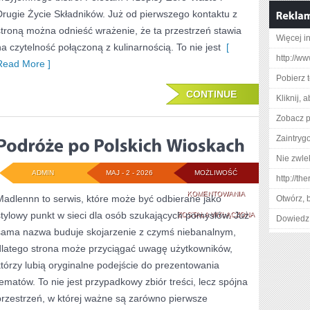
Drugie Życie Składników. Już od pierwszego kontaktu z
stroną można odnieść wrażenie, że ta przestrzeń stawia
Więcej in
na czytelność połączoną z kulinarnością. To nie jest
[
http://w
Read More ]
Pobierz 
CONTINUE
Kliknij, 
Zobacz p
Zaintry
Nie zwlek
ADMIN
MAJ - 2 - 2026
MOŻLIWOŚĆ
http://t
PODRÓŻE
KOMENTOWANIA
Madlennn to serwis, które może być odbierane jako
Otwórz, 
stylowy punkt w sieci dla osób szukających pomysłów. Już
PO
ZOSTAŁA WYŁĄCZONA
Dowiedz 
sama nazwa buduje skojarzenie z czymś niebanalnym,
POLSKICH
dlatego strona może przyciągać uwagę użytkowników,
WIOSKACH
którzy lubią oryginalne podejście do prezentowania
tematów. To nie jest przypadkowy zbiór treści, lecz spójna
przestrzeń, w której ważne są zarówno pierwsze