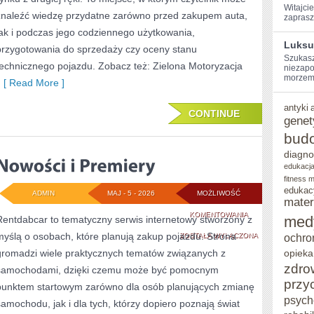
Witajcie
znaleźć wiedzę przydatne zarówno przed zakupem auta,
zaprasz
jak i podczas jego codziennego użytkowania,
Luksu
przygotowania do sprzedaży czy oceny stanu
Szukasz
technicznego pojazdu. Zobacz też: Zielona Motoryzacja
niezapo
morzem?
[ Read More ]
antyki
CONTINUE
genet
bud
diagno
edukacja
fitness 
edukac
ADMIN
MAJ - 5 - 2026
MOŻLIWOŚĆ
mater
NOWOŚCI
KOMENTOWANIA
med
Rentdabcar to tematyczny serwis internetowy stworzony z
myślą o osobach, które planują zakup pojazdu. Strona
I
ZOSTAŁA WYŁĄCZONA
ochro
gromadzi wiele praktycznych tematów związanych z
opieka
PREMIERY
zdro
samochodami, dzięki czemu może być pomocnym
przy
punktem startowym zarówno dla osób planujących zmianę
psych
samochodu, jak i dla tych, którzy dopiero poznają świat