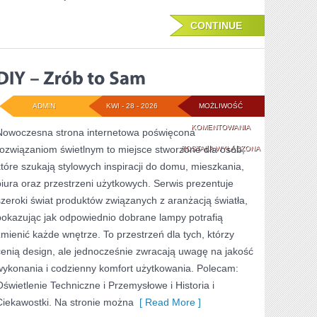
CONTINUE
ADMIN
KWI - 28 - 2026
MOŻLIWOŚĆ
DIY
KOMENTOWANIA
Nowoczesna strona internetowa poświęcona
rozwiązaniom świetlnym to miejsce stworzone dla osób,
–
ZOSTAŁA WYŁĄCZONA
które szukają stylowych inspiracji do domu, mieszkania,
ZRÓB
biura oraz przestrzeni użytkowych. Serwis prezentuje
TO
szeroki świat produktów związanych z aranżacją światła,
SAM
pokazując jak odpowiednio dobrane lampy potrafią
zmienić każde wnętrze. To przestrzeń dla tych, którzy
cenią design, ale jednocześnie zwracają uwagę na jakość
wykonania i codzienny komfort użytkowania. Polecam:
Oświetlenie Techniczne i Przemysłowe i Historia i
Ciekawostki. Na stronie można
[ Read More ]