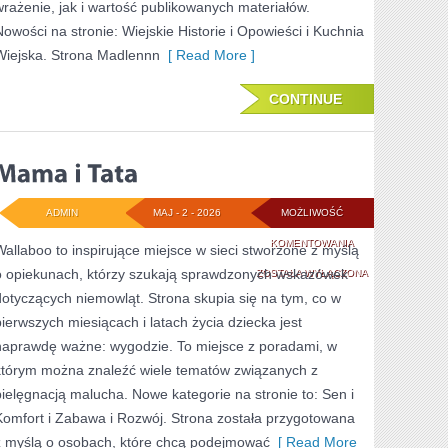
wrażenie, jak i wartość publikowanych materiałów.
Nowości na stronie: Wiejskie Historie i Opowieści i Kuchnia
Wiejska. Strona Madlennn
[ Read More ]
CONTINUE
ADMIN
MAJ - 2 - 2026
MOŻLIWOŚĆ
MAMA
KOMENTOWANIA
Wallaboo to inspirujące miejsce w sieci stworzone z myślą
o opiekunach, którzy szukają sprawdzonych wskazówek
I
ZOSTAŁA WYŁĄCZONA
dotyczących niemowląt. Strona skupia się na tym, co w
TATA
pierwszych miesiącach i latach życia dziecka jest
naprawdę ważne: wygodzie. To miejsce z poradami, w
którym można znaleźć wiele tematów związanych z
pielęgnacją malucha. Nowe kategorie na stronie to: Sen i
Komfort i Zabawa i Rozwój. Strona została przygotowana
z myślą o osobach, które chcą podejmować
[ Read More