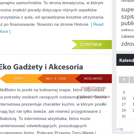
rehabil
wynajmu samochodów. To strona tematyczna, w którym
supe
można znaleźć porady dotyczące różnych aspektów
szpit
korzystania z auta, od sprawdzania kosztów utrzymania
publ
aż po finansowanie. Nowości na stronie Historie
[ Read
wellness
More ]
zabaw
zdro
CONTINUE
ADMIN
MAJ - 3 - 2026
MOŻLIWOŚĆ
P
EKO
KOMENTOWANIA
BibiBistro to punkt na kulinarnej mapie, które odpowiada
3
na potrzeby osobach ceniących codzienną jakość. Strona
GADŻETY
ZOSTAŁA WYŁĄCZONA
10
internetowa prezentuje charakter kuchni, w którym posiłki
17
I
24
mają być nie tylko świeże, ale również przygotowane z
AKCESORIA
31
dbałością. To internetowa wizytówka, która może
zainteresować odwiedzających, poszukujących
« lip
przyjemnego bistro. Polecam Przepisy Zero-Waste i