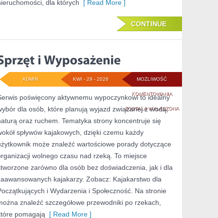
nieruchomości, dla których
[ Read More ]
CONTINUE
ADMIN
KWI - 29 - 2026
MOŻLIWOŚĆ
SPRZĘT
KOMENTOWANIA
Serwis poświęcony aktywnemu wypoczynkowi to idealny
wybór dla osób, które planują wyjazd związanej z wodą,
I
ZOSTAŁA WYŁĄCZONA
naturą oraz ruchem. Tematyka strony koncentruje się
WYPOSAŻENIE
wokół spływów kajakowych, dzięki czemu każdy
użytkownik może znaleźć wartościowe porady dotyczące
organizacji wolnego czasu nad rzeką. To miejsce
stworzone zarówno dla osób bez doświadczenia, jak i dla
zaawansowanych kajakarzy. Zobacz: Kajakarstwo dla
Początkujących i Wydarzenia i Społeczność. Na stronie
można znaleźć szczegółowe przewodniki po rzekach,
które pomagają
[ Read More ]