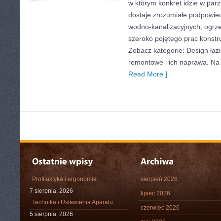
w którym konkret idzie w parz
dostaje zrozumiałe podpowiedz
wodno-kanalizacyjnych, ogrzew
szeroko pojętego prac konst
Zobacz kategorie: Design łazi
remontowe i ich naprawa. Na s
Read More ]
Profilaktyka i ergonomia
sierpień 2026
7 sierpnia, 2026
lipiec 2026
Technika i Ustawienia Aparatu
czerwiec 2026
5 sierpnia, 2026