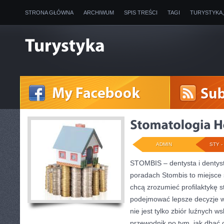
STRONA GŁÓWNA
ARCHIWUM
SPIS TREŚCI
TAGI
TURYSTYKA
ADMIN
STY - 
STOMBIS – dentysta i dentys
poradach Stombis to miejsce 
chcą zrozumieć profilaktykę s
podejmować lepsze decyzje w
nie jest tylko zbiór luźnych
przewodnik po tym, jak dbać o