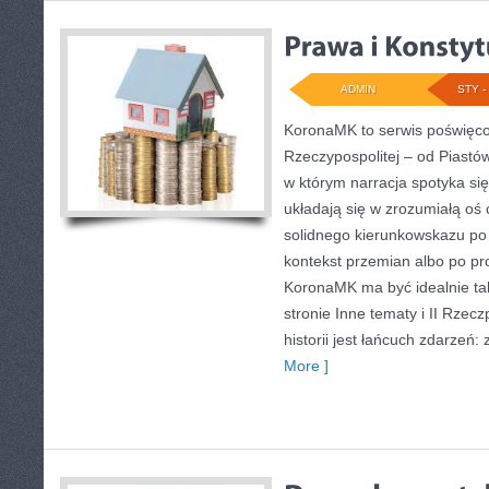
ADMIN
STY - 
KoronaMK to serwis poświęco
Rzeczypospolitej – od Piastów
w którym narracja spotyka si
układają się w zrozumiałą oś 
solidnego kierunkowskazu po 
kontekst przemian albo po pro
KoronaMK ma być idealnie ta
stronie Inne tematy i II Rzecz
historii jest łańcuch zdarzeń:
More ]