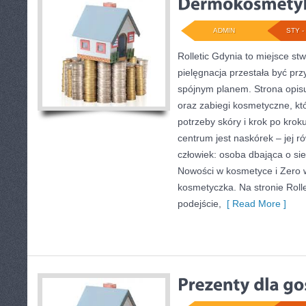
ADMIN
STY - 
Rolletic Gdynia to miejsce st
pielęgnacja przestała być prz
spójnym planem. Strona opisu
oraz zabiegi kosmetyczne, k
potrzeby skóry i krok po krok
centrum jest naskórek – jej r
człowiek: osoba dbająca o si
Nowości w kosmetyce i Zero 
kosmetyczka. Na stronie Rolle
podejście,
[ Read More ]