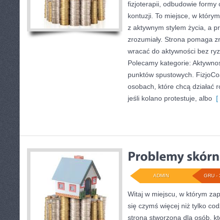
fizjoterapii, odbudowie form
kontuzji. To miejsce, w który
z aktywnym stylem życia, a pr
zrozumiały. Strona pomaga zro
wracać do aktywności bez ry
Polecamy kategorie: Aktywność
punktów spustowych. FizjoCoa
osobach, które chcą działać ro
jeśli kolano protestuje, albo
[ 
ADMIN
GRU - 
Witaj w miejscu, w którym zap
się czymś więcej niż tylko c
strona stworzona dla osób, k