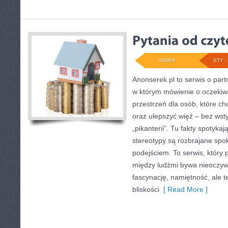
ADMIN
STY - 
Anonserek.pl to serwis o partn
w którym mówienie o oczekiw
przestrzeń dla osób, które ch
oraz ulepszyć więź – bez wsty
„pikanterii”. Tu fakty spotyka
stereotypy są rozbrajane sp
podejściem. To serwis, który
między ludźmi bywa nieoczywi
fascynację, namiętność, ale te
bliskości
[ Read More ]