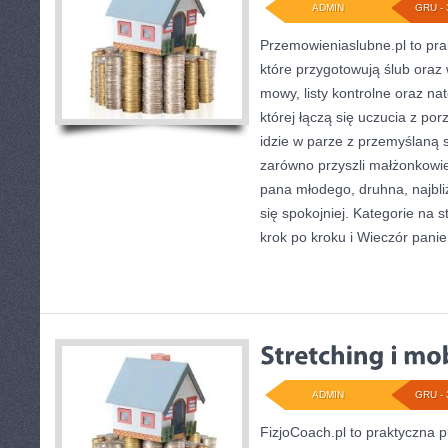
ADMIN
GRU - 
Przemowieniaslubne.pl to pra
które przygotowują ślub oraz
mowy, listy kontrolne oraz na
której łączą się uczucia z po
idzie w parze z przemyślaną s
zarówno przyszli małżonkowie, 
pana młodego, druhna, najbli
się spokojniej. Kategorie na s
krok po kroku i Wieczór panień
ADMIN
GRU - 
FizjoCoach.pl to praktyczna 