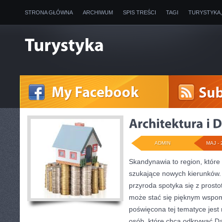
STRONA GŁÓWNA
ARCHIWUM
SPIS TREŚCI
TAGI
TURYSTYKA
ADMIN
MAJ - 
Skandynawia to region, które
szukające nowych kierunków.
przyroda spotyka się z prosto
może stać się pięknym wspo
poświęcona tej tematyce jest
osób, które chcą odkrywać Dan