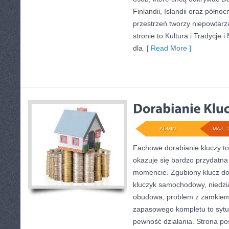
Finlandii, Islandii oraz półno
przestrzeń tworzy niepowtarz
stronie to Kultura i Tradycje i
dla
[ Read More ]
ADMIN
MAJ - 
Fachowe dorabianie kluczy to
okazuje się bardzo przydatn
momencie. Zgubiony klucz do
kluczyk samochodowy, niedział
obudowa, problem z zamkiem
zapasowego kompletu to sytuac
pewność działania. Strona po