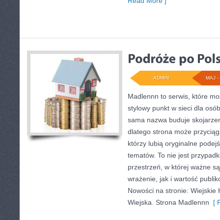
Read More ]
ADMIN
MAJ - 
Madlennn to serwis, które mo
stylowy punkt w sieci dla os
sama nazwa buduje skojarzen
dlatego strona może przycią
którzy lubią oryginalne podej
tematów. To nie jest przypadk
przestrzeń, w której ważne s
wrażenie, jak i wartość publi
Nowości na stronie: Wiejskie 
Wiejska. Strona Madlennn
[ R