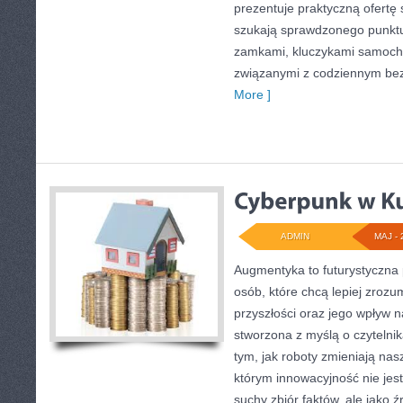
prezentuje praktyczną ofertę
szukają sprawdzonego punktu
zamkami, kluczykami samoch
związanymi z codziennym be
More ]
ADMIN
MAJ - 
Augmentyka to futurystyczna 
osób, które chcą lepiej zrozu
przyszłości oraz jego wpływ n
stworzona z myślą o czytelnika
tym, jak roboty zmieniają nas
którym innowacyjność nie jest
suchy zbiór faktów, ale jako ź