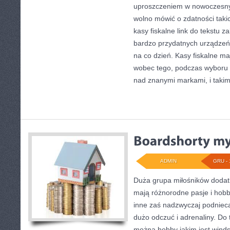
uproszczeniem w nowoczesny
wolno mówić o zdatności taki
kasy fiskalne link do tekstu z
bardzo przydatnych urządzeń
na co dzień. Kasy fiskalne ma
wobec tego, podczas wyboru 
nad znanymi markami, i takimi
ADMIN
GRU - 
Duża grupa miłośników doda
mają różnorodne pasje i hobby
inne zaś nadzwyczaj podniec
dużo odczuć i adrenaliny. Do t
można hobby jakim jest windsu