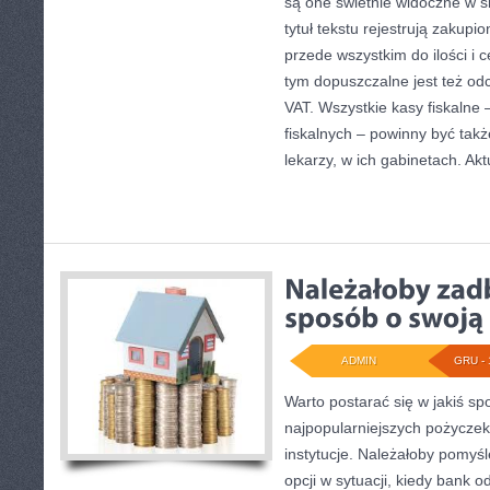
są one świetnie widoczne w sk
tytuł tekstu rejestrują zakupi
przede wszystkim do ilości i
tym dopuszczalne jest też od
VAT. Wszystkie kasy fiskalne 
fiskalnych – powinny być tak
lekarzy, w ich gabinetach. Akt
ADMIN
GRU - 
Warto postarać się w jakiś sp
najpopularniejszych pożycze
instytucje. Należałoby pomyśl
opcji w sytuacji, kiedy bank 