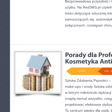
Bezprzewodowa przyszłość i
użytku. Na RedSMS.pl czytel
treści dotyczące sztucznej int
samouczących się, automatyki
połączonych, rozwiązań chm
ADMIN
LIS - 
Sztuka Zdobienia Paznokci – ś
make-upu i urody Sztuka-zdob
w którym miłośniczki stylizac
znajdą niemal wszystko, czeg
projektować efektowne styliza
To centrum wiedzy dla osób, 