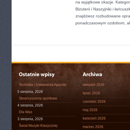
na wyjątkowe okazje. Kategori
Biżuterii i Naszyjniki i łańcus
znajdziesz rozbudowane opr
ponadczasowym ozdobom, a
Technika i Ustawienia Aparatu
sierpień 2026
5 sierpnia, 2026
lipiec 2026
Stowrzyszenia sportowe
czerwiec 2026
4 sierpnia, 2026
maj 2026
Dla Was
kwiecień 2026
3 sierpnia, 2026
Świat Muzyki Klasycznej
marzec 2026