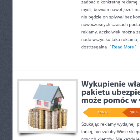
zadbać o konkretną reklamę. 
myśli, bowiem nawet jeżeli ma
nie będzie on spływał bez ko
nowoczesnych czasach postan
reklamy, aczkolwiek można zau
nade wszystko taka reklama, k
dostrzegalna
[ Read More ]
ADMIN
GRU - 
Szukając reklamy wydajnej, pr
taniej, należałoby Wiele skl
nowych klientów. Nie każdy j