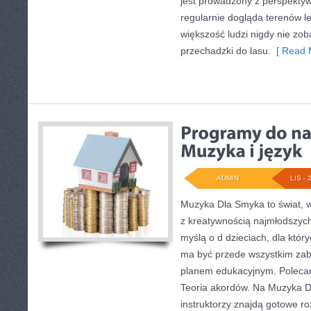
jest prowadzony z perspektyw
regularnie dogląda terenów l
większość ludzi nigdy nie zo
przechadzki do lasu.
[ Read 
ADMIN
LIS - 
Muzyka Dla Smyka to świat, w
z kreatywnością najmłodszych
myślą o d dzieciach, dla któr
ma być przede wszystkim zab
planem edukacyjnym. Poleca
Teoria akordów. Na Muzyka D
instruktorzy znajdą gotowe ro