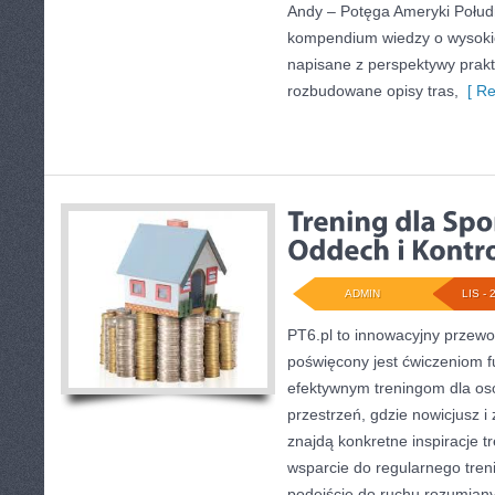
Andy – Potęga Ameryki Połudn
kompendium wiedzy o wysokic
napisane z perspektywy prakt
rozbudowane opisy tras,
[ Re
ADMIN
LIS - 
PT6.pl to innowacyjny przewod
poświęcony jest ćwiczeniom 
efektywnym treningom dla os
przestrzeń, gdzie nowicjusz 
znajdą konkretne inspiracje 
wsparcie do regularnego tren
podejście do ruchu rozumiany j