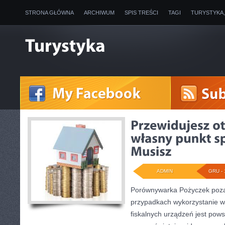
STRONA GŁÓWNA
ARCHIWUM
SPIS TREŚCI
TAGI
TURYSTYKA
ADMIN
GRU - 
Porównywarka Pożyczek poz
przypadkach wykorzystanie 
fiskalnych urządzeń jest pow